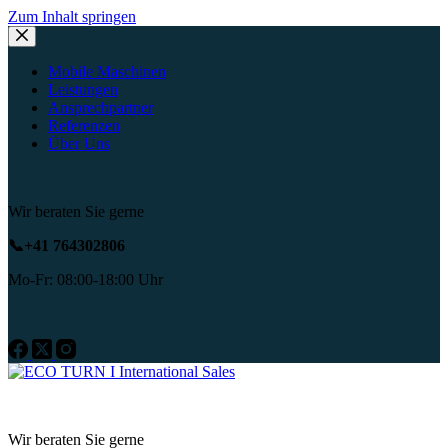
Zum Inhalt springen
Mobile Maschinen
Leistungen
Ansprechpartner
Referenzen
Über Uns
Wir beraten Sie gerne
📞+41 764302806
Mo-Fr:
08:00-18:00 Uhr
Wir beraten Sie gerne