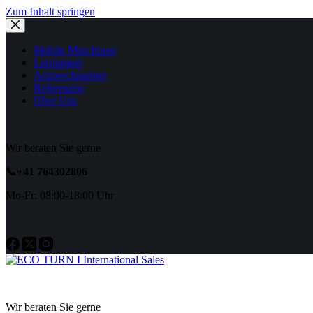
Zum Inhalt springen
Mobile Maschinen
Leistungen
Ansprechpartner
Referenzen
Über Uns
Wir beraten Sie gerne
📞+41 764302806
Mo-Fr:
08:00-18:00 Uhr
Wir beraten Sie gerne